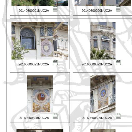
20140600201NUC2A
20140600200NUC2A
20160600521NUC2A
20160600522NUC2A
20160600528NUC2A
20160600529NUC2A