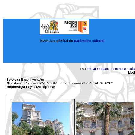
Inventaire général du
patrimoine culturel
Tri :
Immatriculation
|
commune
|
Dép
Mode
Service :
Base Inventaire
Question :
Commune='MENTON'
ET Titre courant='*RIVIERA PALACE*'
Réponse(s) :
il y a 138 réponses