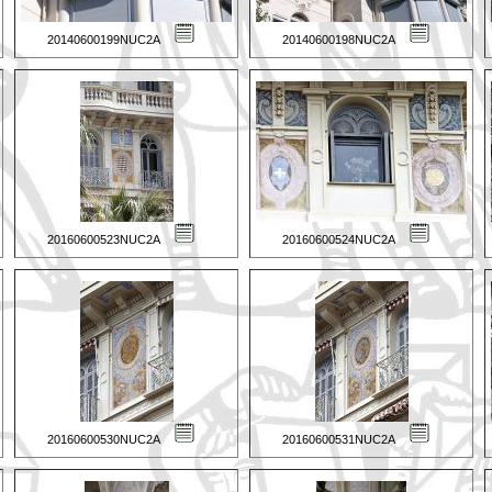
20140600199NUC2A
20140600198NUC2A
20160600523NUC2A
20160600524NUC2A
20160600530NUC2A
20160600531NUC2A