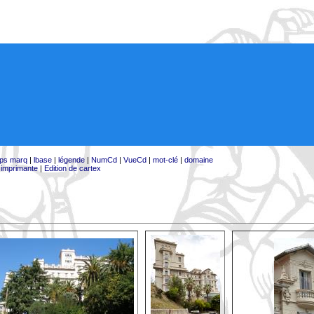
ps marq
|
lbase
|
légende
|
NumCd
|
VueCd
|
mot-clé
|
domaine
:
imprimante
|
Edition de cartex