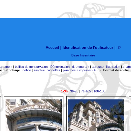
Accueil |
Identification de l'utilisateur
|
©
Base Inventaire
artement
|
édifice de conservation
|
Dénomination
|
titre courant
|
adresse
|
illustration
|
cham
 d'affichage
:
notice
|
simplifié
|
vignettes
|
planches à imprimer (A3)
-
Format de sortie
1-35
|
36-70
|
71-105
|
106-138