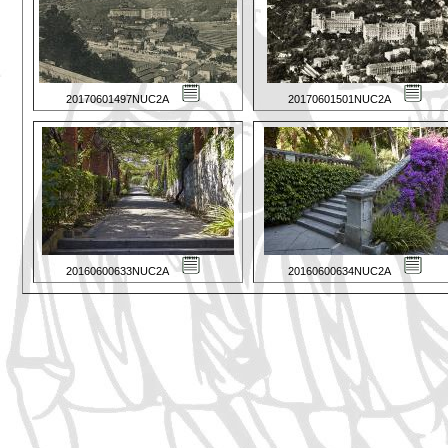
20170601497NUC2A
20170601501NUC2A
20160600633NUC2A
20160600634NUC2A