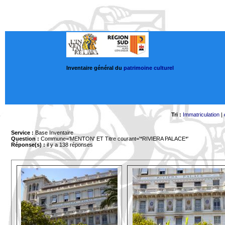
Inventaire général du
patrimoine culturel
Tri :
Immatriculation
|
Service :
Base Inventaire
Question :
Commune='MENTON'
ET Titre courant='*RIVIERA PALACE*'
Réponse(s) :
il y a 138 réponses