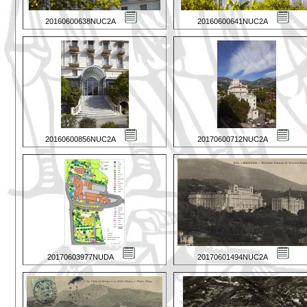
20160600638NUC2A
20160600641NUC2A
20160600856NUC2A
20170600712NUC2A
20170603977NUDA
20170601494NUC2A