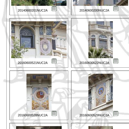
20140600201NUC2A
20140600200NUC2A
20160600521NUC2A
20160600522NUC2A
20160600528NUC2A
20160600529NUC2A