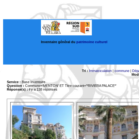
Inventaire général du
patrimoine culturel
Tri :
Immatriculation
|
commune
|
Dép
Mode
Service :
Base Inventaire
Question :
Commune='MENTON'
ET Titre courant='*RIVIERA PALACE*'
Réponse(s) :
il y a 138 réponses