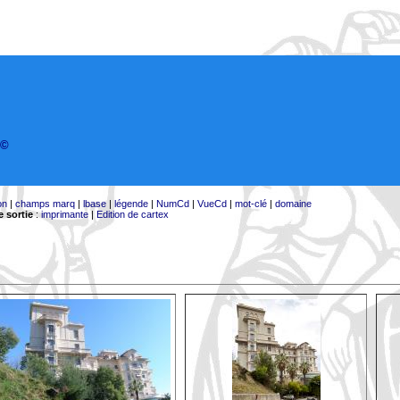
©
on
|
champs marq
|
lbase
|
légende
|
NumCd
|
VueCd
|
mot-clé
|
domaine
 sortie
:
imprimante
|
Edition de cartex