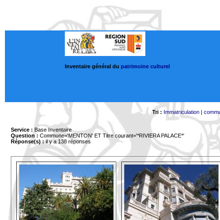
Inventaire général du
patrimoine culturel
Tri :
Immatriculation
|
comm
Service :
Base Inventaire
Question :
Commune='MENTON'
ET Titre courant='*RIVIERA PALACE*'
Réponse(s) :
il y a 138 réponses