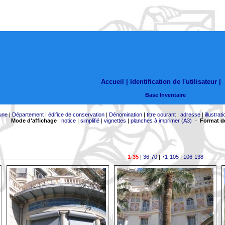
Accueil |
Identification de l'utilisateur
|
Base Inventaire
une
|
Département
|
édifice de conservation
|
Dénomination
|
titre courant
|
adresse
|
illustrati
Mode d'affichage
:
notice
|
simplifié
|
vignettes
|
planches à imprimer (A3)
-
Format de
1-35
|
36-70
|
71-105
|
106-138