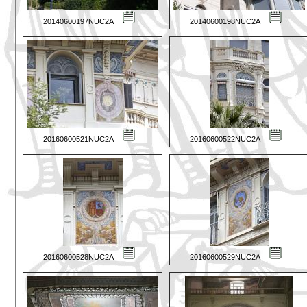
20140600197NUC2A
20140600198NUC2A
20160600521NUC2A
20160600522NUC2A
20160600528NUC2A
20160600529NUC2A