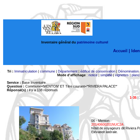
Inventaire général du
patrimoine culturel
Accueil |
Ident
Tri :
Immatriculation
|
commune
|
Département
|
édifice de conservation
|
Dénomination
Mode d'affichage
:
notice
|
simplifié
|
vignettes
|
planc
Service :
Base Inventaire
Question :
Commune='MENTON'
ET Titre courant='*RIVIERA PALACE*'
Réponse(s) :
il y a 138 réponses
1-35
|
06 - Menton
20140600201NUC2A
hôtel de voyageurs dit Riviera 
Elévation latérale.