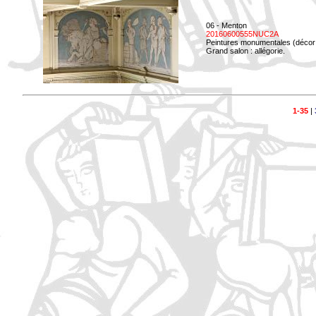
06 - Menton
20160600555NUC2A
Peintures monumentales (décor i
Grand salon : allégorie.
1-35
|