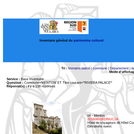
Inventaire général du
patrimoine culturel
Tri :
Immatriculation
|
commune
|
Département
|
é
Mode d'afficha
Service :
Base Inventaire
Question :
Commune='MENTON'
ET Titre courant='*RIVIERA PALACE*'
Réponse(s) :
il y a 138 réponses
06 - Menton
20160600519NUC2A
Hôtel de voyageurs dit Hôtel Co
Elévations ouest.