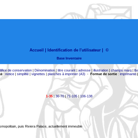
Accueil |
Identification de l'utilisateur
|
©
Base Inventaire
difice de conservation
|
Dénomination
|
titre courant
|
adresse
|
illustration
|
champs marq
|
lb
ge
:
notice
|
simplifié
|
vignettes
|
planches à imprimer (A3)
-
Format de sortie
:
imprimante
1-35
|
36-70
|
71-105
|
106-138
smopolitain, puis Riviera Palace, actuellement immeuble