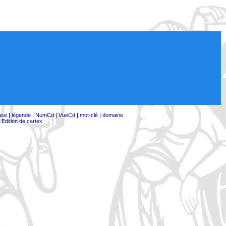
ase
|
légende
|
NumCd
|
VueCd
|
mot-clé
|
domaine
|
Edition de cartex