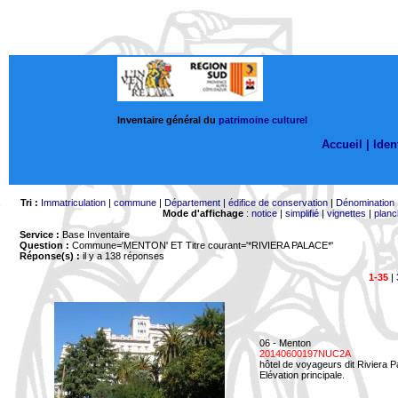
Inventaire général du
patrimoine culturel
Accueil |
Ident
Tri :
Immatriculation
|
commune
|
Département
|
édifice de conservation
|
Dénomination
Mode d'affichage
:
notice
|
simplifié
|
vignettes
|
planc
Service :
Base Inventaire
Question :
Commune='MENTON'
ET Titre courant='*RIVIERA PALACE*'
Réponse(s) :
il y a 138 réponses
1-35
|
06 - Menton
20140600197NUC2A
hôtel de voyageurs dit Riviera 
Elévation principale.