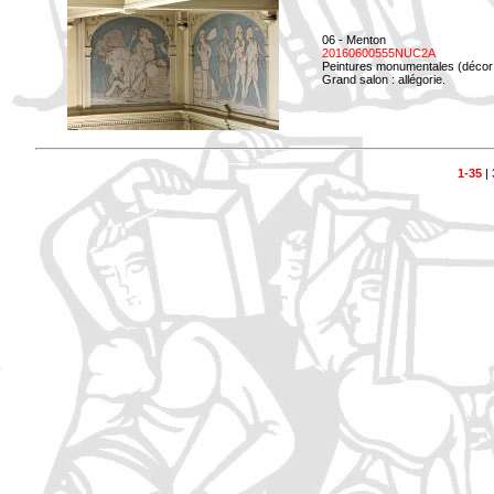
06 - Menton
20160600555NUC2A
Peintures monumentales (décor i
Grand salon : allégorie.
1-35
|