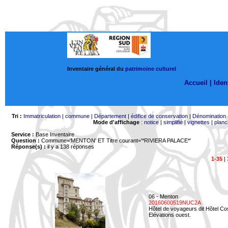
Inventaire général du
patrimoine culturel
Accueil |
Ident
Tri :
Immatriculation
|
commune
|
Département
|
édifice de conservation
|
Dénomination
Mode d'affichage
:
notice
|
simplifié
|
vignettes
|
planc
Service :
Base Inventaire
Question :
Commune='MENTON'
ET Titre courant='*RIVIERA PALACE*'
Réponse(s) :
il y a 138 réponses
1-35
|
06 - Menton
20160600519NUC2A
Hôtel de voyageurs dit Hôtel Co
Elévations ouest.