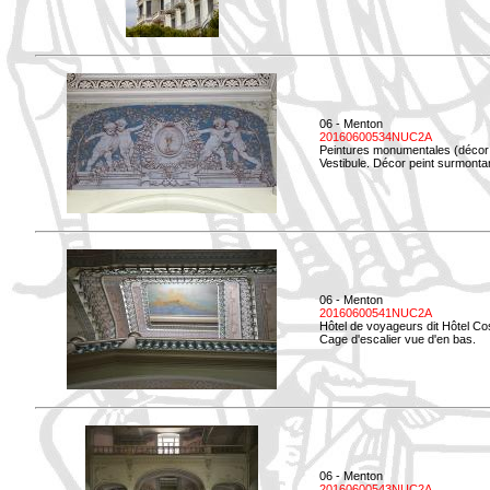
06 - Menton
20160600534NUC2A
Peintures monumentales (décor i
Vestibule. Décor peint surmontan
06 - Menton
20160600541NUC2A
Hôtel de voyageurs dit Hôtel Co
Cage d'escalier vue d'en bas.
06 - Menton
20160600543NUC2A