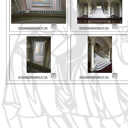
20160600541NUC2A
20160600543NUC2A
20160600549NUC2A
20160600550NUC2A