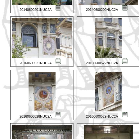
20140600201NUC2A
20140600200NUC2A
20160600521NUC2A
20160600522NUC2A
20160600528NUC2A
20160600529NUC2A