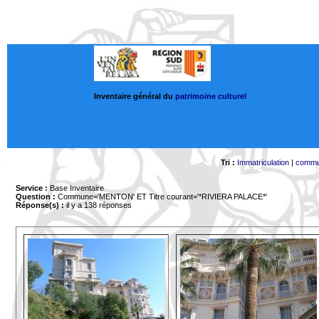
Inventaire général du
patrimoine culturel
Tri :
Immatriculation
|
comm
Service :
Base Inventaire
Question :
Commune='MENTON'
ET Titre courant='*RIVIERA PALACE*'
Réponse(s) :
il y a 138 réponses