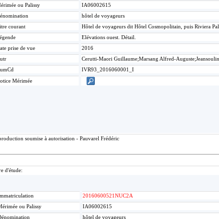
érimée ou Palissy
IA06002615
énomination
hôtel de voyageurs
itre courant
Hôtel de voyageurs dit Hôtel Cosmopolitain, puis Riviera Pa
égende
Elévations ouest. Détail.
ate prise de vue
2016
utr
Cerutti-Maori Guillaume;Marsang Alfred-Auguste;Jeansouli
umCd
IVR93_2016060001_I
otice Mérimée
roduction soumise à autorisation - Pauvarel Frédéric
re d'étude:
mmatriculation
20160600521NUC2A
érimée ou Palissy
IA06002615
Dénomination
hôtel de voyageurs