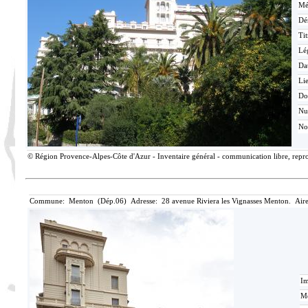
Mé
Dé
Tit
Lé
Da
Lie
Do
N
No
© Région Provence-Alpes-Côte d'Azur - Inventaire général - communication libre, reprod
Commune: Menton (Dép.06) Adresse: 28 avenue Riviera les Vignasses Menton. Aire
Im
Mé