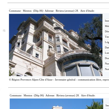
Commune: Menton (Dép.06) Adresse: Riviera (avenue) 28. Aire d'étude:
Imm
Mér
Dén
Tit
Lé
Dat
Lie
Do
Nu
Not
© Région Provence-Alpes-Côte d'Azur - Inventaire général - communication libre, reprodu
Commune: Menton (Dép.06) Adresse: Riviera (avenue) 28. Aire d'étude:
Im