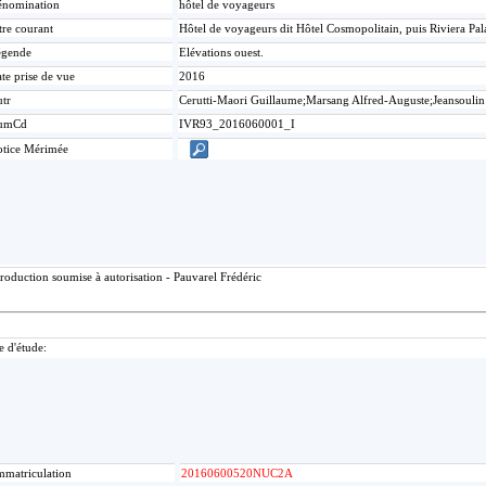
nomination
hôtel de voyageurs
tre courant
Hôtel de voyageurs dit Hôtel Cosmopolitain, puis Riviera Pa
égende
Elévations ouest.
te prise de vue
2016
tr
Cerutti-Maori Guillaume;Marsang Alfred-Auguste;Jeansoulin
umCd
IVR93_2016060001_I
tice Mérimée
roduction soumise à autorisation - Pauvarel Frédéric
e d'étude:
mmatriculation
20160600520NUC2A