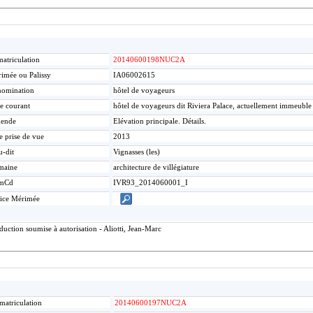
atriculation
20140600198NUC2A
imée ou Palissy
IA06002615
omination
hôtel de voyageurs
re courant
hôtel de voyageurs dit Riviera Palace, actuellement immeuble
gende
Elévation principale. Détails.
e prise de vue
2013
u-dit
Vignasses (les)
maine
architecture de villégiature
mCd
IVR93_2014060001_I
ice Mérimée
ction soumise à autorisation - Aliotti, Jean-Marc
matriculation
20140600197NUC2A