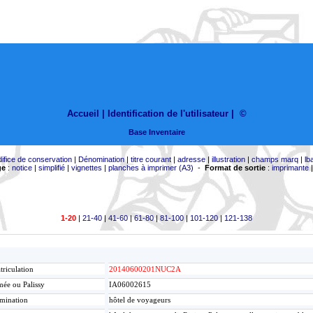
Accueil |
Identification de l'utilisateur
|
©
Base Inventaire
difice de conservation
|
Dénomination
|
titre courant
|
adresse
|
illustration
|
champs marq
|
lb
ge
:
notice
|
simplifié
|
vignettes
|
planches à imprimer (A3)
-
Format de sortie
:
imprimante
1-20
|
21-40
|
41-60
|
61-80
|
81-100
|
101-120
|
121-138
riculation
20140600201NUC2A
ée ou Palissy
IA06002615
mination
hôtel de voyageurs