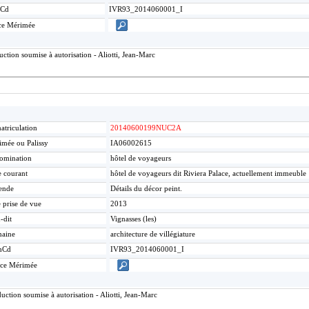
Cd
IVR93_2014060001_I
ce Mérimée
tion soumise à autorisation - Aliotti, Jean-Marc
triculation
20140600199NUC2A
mée ou Palissy
IA06002615
omination
hôtel de voyageurs
e courant
hôtel de voyageurs dit Riviera Palace, actuellement immeuble
ende
Détails du décor peint.
 prise de vue
2013
-dit
Vignasses (les)
aine
architecture de villégiature
mCd
IVR93_2014060001_I
ice Mérimée
ction soumise à autorisation - Aliotti, Jean-Marc