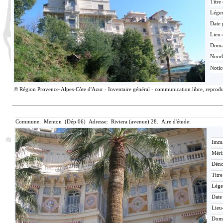
Titre
Lége
Date 
Lieu-
Doma
Num
Noti
© Région Provence-Alpes-Côte d'Azur - Inventaire général - communication libre, reproduc
Commune: Menton (Dép.06) Adresse: Riviera (avenue) 28. Aire d'étude:
Imma
Méri
Déno
Titr
Lége
Date
Lieu
Dom