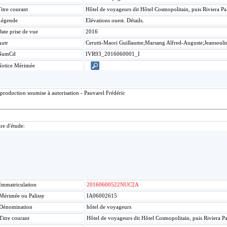
itre courant
Hôtel de voyageurs dit Hôtel Cosmopolitain, puis Riviera P
Légende
Elévations ouest. Détails.
ate prise de vue
2016
Autr
Cerutti-Maori Guillaume;Marsang Alfred-Auguste;Jeansouli
NumCd
IVR93_2016060001_I
Notice Mérimée
production soumise à autorisation - Pauvarel Frédéric
re d'étude:
Immatriculation
20160600522NUC2A
Mérimée ou Palissy
IA06002615
Dénomination
hôtel de voyageurs
Titre courant
Hôtel de voyageurs dit Hôtel Cosmopolitain, puis Riviera P