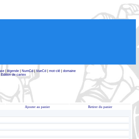
ase
|
légende
|
NumCd
|
VueCd
|
mot-clé
|
domaine
|
Edition de cartex
Ajouter au panier
Retirer du panier