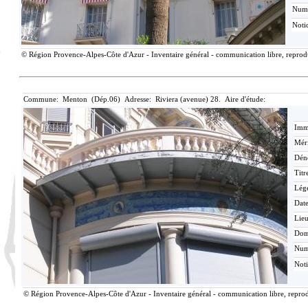
Num
Noti
© Région Provence-Alpes-Côte d'Azur - Inventaire général - communication libre, reproduc
Commune: Menton (Dép.06) Adresse: Riviera (avenue) 28. Aire d'étude:
Imma
Méri
Dén
Titr
Lég
Date
Lieu
Dom
Nu
Not
© Région Provence-Alpes-Côte d'Azur - Inventaire général - communication libre, reprodu