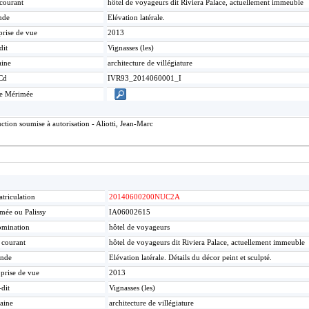
 courant
hôtel de voyageurs dit Riviera Palace, actuellement immeuble
nde
Elévation latérale.
prise de vue
2013
dit
Vignasses (les)
ine
architecture de villégiature
Cd
IVR93_2014060001_I
ce Mérimée
tion soumise à autorisation - Aliotti, Jean-Marc
triculation
20140600200NUC2A
mée ou Palissy
IA06002615
mination
hôtel de voyageurs
e courant
hôtel de voyageurs dit Riviera Palace, actuellement immeuble
nde
Elévation latérale. Détails du décor peint et sculpté.
 prise de vue
2013
-dit
Vignasses (les)
aine
architecture de villégiature