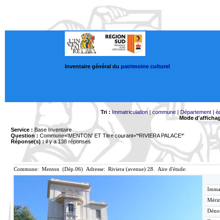
Inventaire général du
patrimoine culturel
Tri :
Immatriculation
|
commune
|
Département
|
é
Mode d'afficha
Service :
Base Inventaire
Question :
Commune='MENTON'
ET Titre courant='*RIVIERA PALACE*'
Réponse(s) :
il y a 138 réponses
Commune: Menton (Dép.06) Adresse: Riviera (avenue) 28. Aire d'étude:
Immat
Mérim
Déno