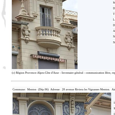
M
D
T
L
D
A
N
N
(c) Région Provence-Alpes-Côte d'Azur - Inventaire général - communication libre, rep
Commune: Menton (Dép.06) Adresse: 28 avenue Riviera les Vignasses Menton. Ai
I
M