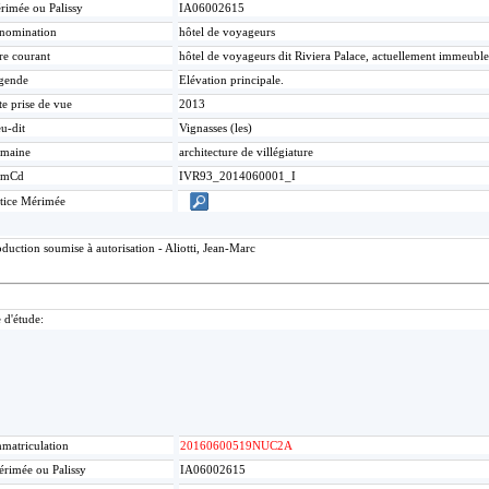
rimée ou Palissy
IA06002615
nomination
hôtel de voyageurs
re courant
hôtel de voyageurs dit Riviera Palace, actuellement immeuble
gende
Elévation principale.
te prise de vue
2013
u-dit
Vignasses (les)
maine
architecture de villégiature
umCd
IVR93_2014060001_I
tice Mérimée
uction soumise à autorisation - Aliotti, Jean-Marc
 d'étude:
matriculation
20160600519NUC2A
rimée ou Palissy
IA06002615