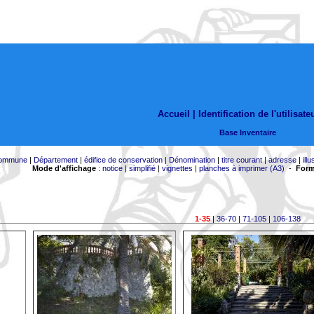
Accueil |
Identification de l'utilisate
Base Inventaire
ommune
|
Département
|
édifice de conservation
|
Dénomination
|
titre courant
|
adresse
|
illu
Mode d'affichage
:
notice
|
simplifié
|
vignettes
|
planches à imprimer (A3)
-
Form
1-35
|
36-70
|
71-105
|
106-138