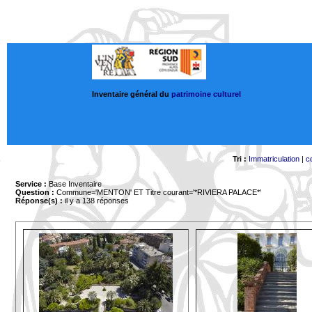
Inventaire général du
patrimoine culturel
Tri :
Immatriculation
|
c
Service :
Base Inventaire
Question :
Commune='MENTON'
ET Titre courant='*RIVIERA PALACE*'
Réponse(s) :
il y a 138 réponses