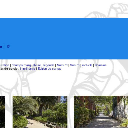
ur
|
©
stration
|
champs marq
|
lbase
|
légende
|
NumCd
|
VueCd
|
mot-clé
|
domaine
at de sortie
:
imprimante
|
Edition de cartex