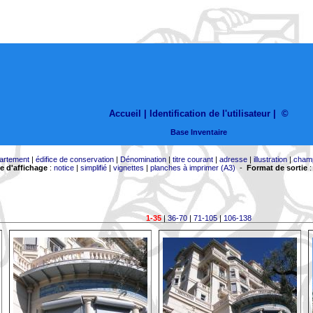
Accueil |
Identification de l'utilisateur
|
©
Base Inventaire
artement
|
édifice de conservation
|
Dénomination
|
titre courant
|
adresse
|
illustration
|
cham
 d'affichage
:
notice
|
simplifié
|
vignettes
|
planches à imprimer (A3)
-
Format de sortie
1-35
|
36-70
|
71-105
|
106-138