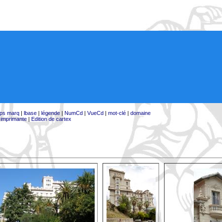
ps marq
|
lbase
|
légende
|
NumCd
|
VueCd
|
mot-clé
|
domaine
:
imprimante
|
Edition de cartex