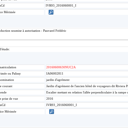
mCd
IVR93_2016060001_I
ice Mérimée
duction soumise à autorisation - Pauvarel Frédéric
d'étude:
atriculation
20160600630NUC2A
imée ou Palissy
IA06002811
omination
jardin d'agrément
re courant
Jardin d'agrément de l'ancien hôtel de voyageurs dit Riviera P
gende
Escalier mettant en relation l'allée perpendiculaire à la rampe d'
e prise de vue
2016
mCd
IVR93_2016060001_I
ice Mérimée