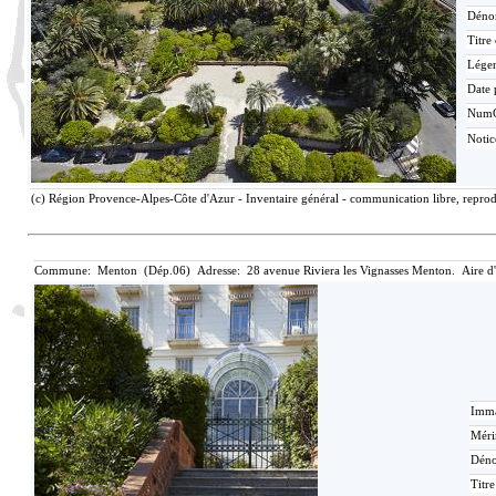
Déno
Titre
Lége
Date 
Num
Noti
(c) Région Provence-Alpes-Côte d'Azur - Inventaire général - communication libre, reprodu
Commune: Menton (Dép.06) Adresse: 28 avenue Riviera les Vignasses Menton. Aire d
Imma
Méri
Déno
Titr