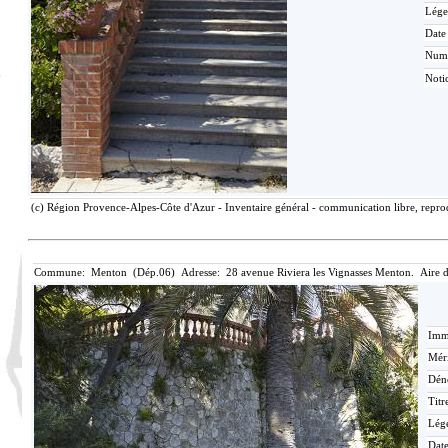
Lége
Date
Num
Noti
(c) Région Provence-Alpes-Côte d'Azur - Inventaire général - communication libre, reprod
Commune: Menton (Dép.06) Adresse: 28 avenue Riviera les Vignasses Menton. Aire 
Imma
Méri
Dén
Titr
Lég
Date