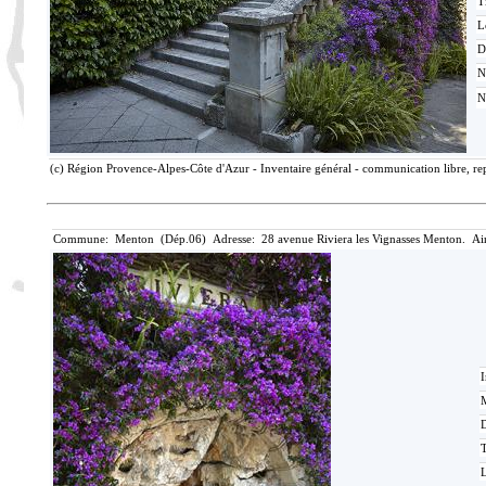
T
L
D
N
N
(c) Région Provence-Alpes-Côte d'Azur - Inventaire général - communication libre, rep
Commune: Menton (Dép.06) Adresse: 28 avenue Riviera les Vignasses Menton. Ai
I
M
T