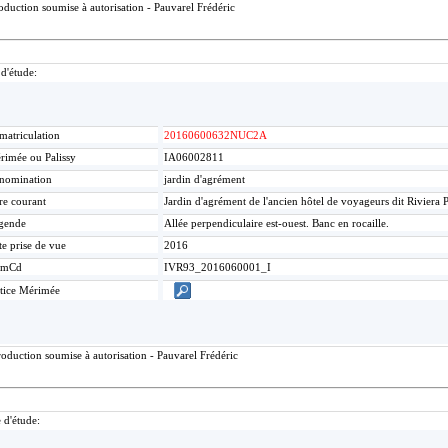
duction soumise à autorisation - Pauvarel Frédéric
 d'étude:
matriculation
20160600632NUC2A
rimée ou Palissy
IA06002811
nomination
jardin d'agrément
re courant
Jardin d'agrément de l'ancien hôtel de voyageurs dit Riviera 
gende
Allée perpendiculaire est-ouest. Banc en rocaille.
te prise de vue
2016
umCd
IVR93_2016060001_I
tice Mérimée
oduction soumise à autorisation - Pauvarel Frédéric
 d'étude: