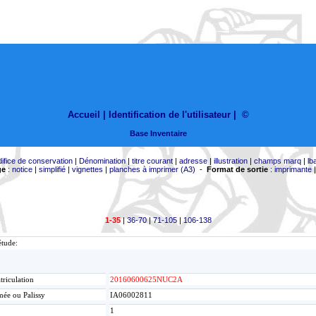
Accueil |
Identification de l'utilisateur
|
©
Base Inventaire
difice de conservation
|
Dénomination
|
titre courant
|
adresse
|
illustration
|
champs marq
|
lb
ge
:
notice
|
simplifié
|
vignettes
|
planches à imprimer (A3)
-
Format de sortie
:
imprimante
1-35
|
36-70
|
71-105
|
106-138
étude:
riculation
20160600625NUC2A
ée ou Palissy
IA06002811
1