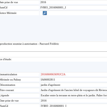
ate prise de vue
2016
NumCd
IVR93_2016060001_I
Notice Mérimée
production soumise à autorisation - Pauvarel Frédéric
re d'étude:
Immatriculation
20160600636NUC2A
Mérimée ou Palissy
IA06002811
Dénomination
jardin d'agrément
Titre courant
Jardin d'agrément de l'ancien hôtel de voyageurs dit Riviera
Légende
Escalier entre la terrasse en terre-plein et le jardin. Palier f
Date prise de vue
2016
NumCd
IVR93_2016060001_I