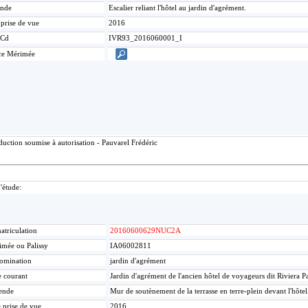
nde
Escalier reliant l'hôtel au jardin d'agrément.
 prise de vue
2016
Cd
IVR93_2016060001_I
ce Mérimée
uction soumise à autorisation - Pauvarel Frédéric
d'étude:
triculation
20160600629NUC2A
mée ou Palissy
IA06002811
omination
jardin d'agrément
e courant
Jardin d'agrément de l'ancien hôtel de voyageurs dit Riviera P
ende
Mur de soutènement de la terrasse en terre-plein devant l'hôtel
 prise de vue
2016