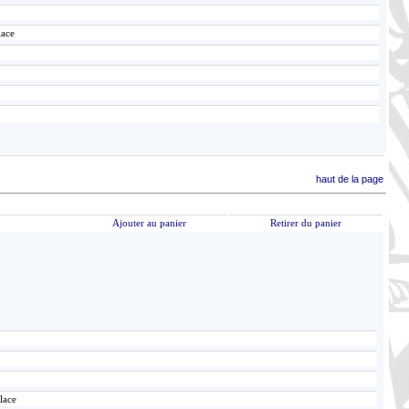
lace
haut de la page
Ajouter au panier
Retirer du panier
lace