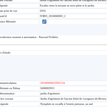
itre courant
Jardin d'agrément de l'ancien hôtel de voyageurs dit Riviera 
égende
Escalier entre la terrasse en terre-plein et le jardin.
ate prise de vue
2016
umCd
IVR93_2016060001_I
otice Mérimée
roduction soumise à autorisation - Pauvarel Frédéric
re d'étude:
mmatriculation
20160600635NUC2A
érimée ou Palissy
IA06002811
Dénomination
jardin d'agrément
itre courant
Jardin d'agrément de l'ancien hôtel de voyageurs dit Riviera
Légende
Nymphée en rocaille à l'entrée pietonne, au sud.