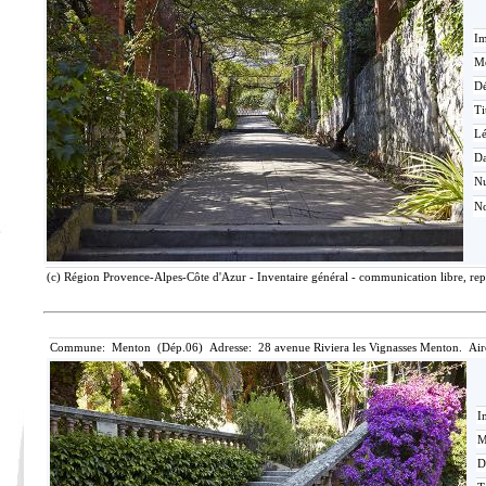
Im
Mé
Dé
Ti
L
Da
N
No
(c) Région Provence-Alpes-Côte d'Azur - Inventaire général - communication libre, rep
Commune: Menton (Dép.06) Adresse: 28 avenue Riviera les Vignasses Menton. Air
I
M
D