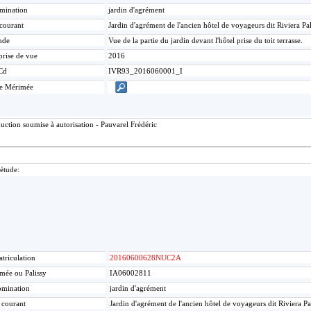
mination
jardin d'agrément
 courant
Jardin d'agrément de l'ancien hôtel de voyageurs dit Riviera Pa
nde
Vue de la partie du jardin devant l'hôtel prise du toit terrasse.
prise de vue
2016
Cd
IVR93_2016060001_I
ce Mérimée
ction soumise à autorisation - Pauvarel Frédéric
'étude:
triculation
20160600628NUC2A
mée ou Palissy
IA06002811
mination
jardin d'agrément
e courant
Jardin d'agrément de l'ancien hôtel de voyageurs dit Riviera Pa