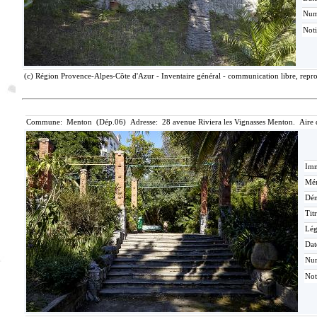
Nu
Not
(c) Région Provence-Alpes-Côte d'Azur - Inventaire général - communication libre, repro
Commune: Menton (Dép.06) Adresse: 28 avenue Riviera les Vignasses Menton. Aire 
Imm
Mér
Dén
Tit
Lé
Dat
Nu
Not