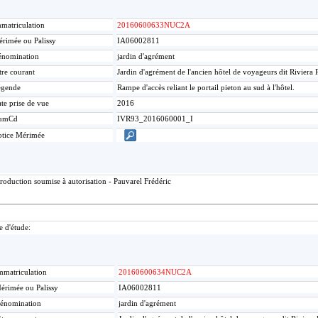
matriculation
20160600633NUC2A
rimée ou Palissy
IA06002811
nomination
jardin d'agrément
tre courant
Jardin d'agrément de l'ancien hôtel de voyageurs dit Riviera 
égende
Rampe d'accès reliant le portail pieton au sud à l'hôtel.
te prise de vue
2016
umCd
IVR93_2016060001_I
tice Mérimée
roduction soumise à autorisation - Pauvarel Frédéric
e d'étude:
mmatriculation
20160600634NUC2A
érimée ou Palissy
IA06002811
énomination
jardin d'agrément