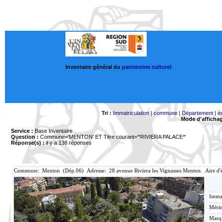
Inventaire général du
patrimoine culturel
Tri :
Immatriculation
|
commune
|
Département
|
é
Mode d'afficha
Service :
Base Inventaire
Question :
Commune='MENTON'
ET Titre courant='*RIVIERA PALACE*'
Réponse(s) :
il y a 138 réponses
Commune: Menton (Dép.06) Adresse: 28 avenue Riviera les Vignasses Menton. Aire d'
Immat
Mérim
Marq