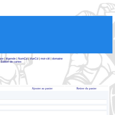
ase
|
légende
|
NumCd
|
VueCd
|
mot-clé
|
domaine
|
Edition de cartex
Ajouter au panier
Retirer du panier