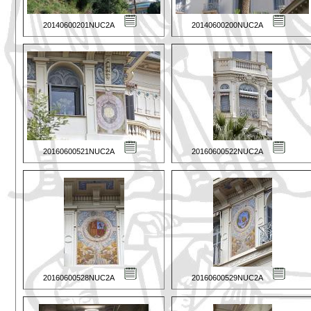
20140600201NUC2A
20140600200NUC2A
20160600521NUC2A
20160600522NUC2A
20160600528NUC2A
20160600529NUC2A