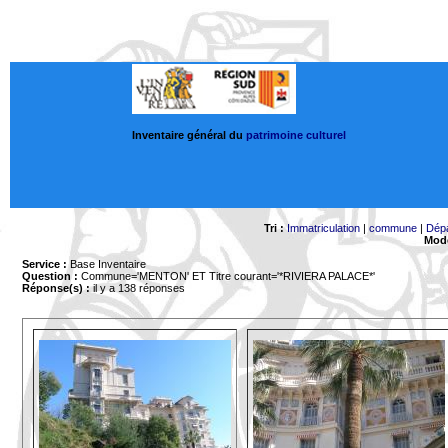
Inventaire général du
patrimoine culturel
Tri :
Immatriculation
|
commune
|
Dép
Mode
Service :
Base Inventaire
Question :
Commune='MENTON'
ET Titre courant='*RIVIERA PALACE*'
Réponse(s) :
il y a 138 réponses