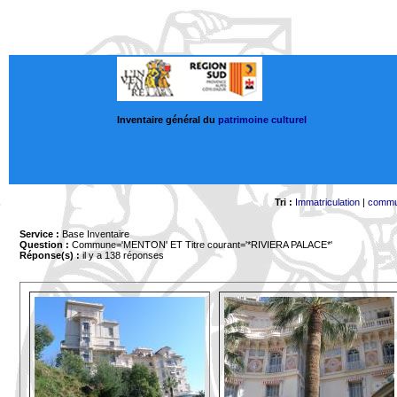
Inventaire général du
patrimoine culturel
Tri :
Immatriculation
|
comm
Service :
Base Inventaire
Question :
Commune='MENTON'
ET Titre courant='*RIVIERA PALACE*'
Réponse(s) :
il y a 138 réponses