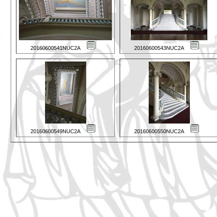
20160600541NUC2A
20160600543NUC2A
20160600549NUC2A
20160600550NUC2A