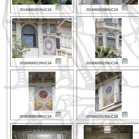
20140600201NUC2A
20140600200NUC2A
20160600521NUC2A
20160600522NUC2A
20160600528NUC2A
20160600529NUC2A