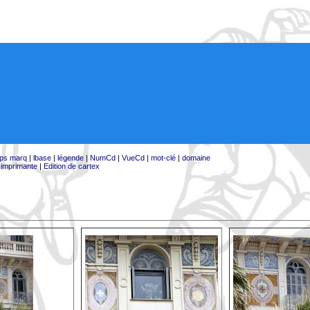
ps marq
|
lbase
|
légende
|
NumCd
|
VueCd
|
mot-clé
|
domaine
:
imprimante
|
Edition de cartex