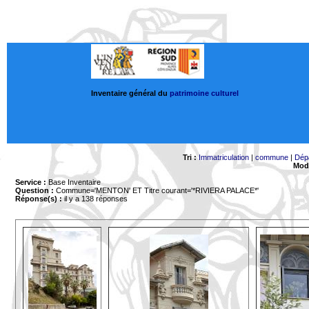
Inventaire général du
patrimoine culturel
Tri :
Immatriculation
|
commune
|
Dép
Mode
Service :
Base Inventaire
Question :
Commune='MENTON'
ET Titre courant='*RIVIERA PALACE*'
Réponse(s) :
il y a 138 réponses