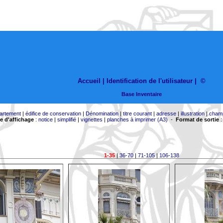
Accueil |
Identification de l'utilisateur
|
©
Base Inventaire
artement
|
édifice de conservation
|
Dénomination
|
titre courant
|
adresse
|
illustration
|
cham
 d'affichage
:
notice
|
simplifié
|
vignettes
|
planches à imprimer (A3)
-
Format de sortie
1-35
|
36-70
|
71-105
|
106-138