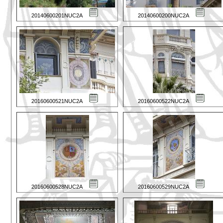
20140600201NUC2A
20140600200NUC2A
20160600521NUC2A
20160600522NUC2A
20160600528NUC2A
20160600529NUC2A