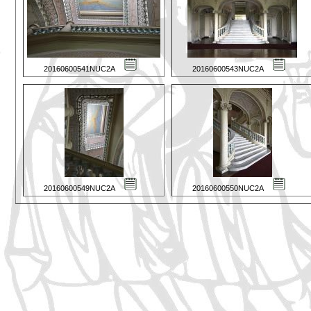
20160600541NUC2A
20160600543NUC2A
20160600549NUC2A
20160600550NUC2A