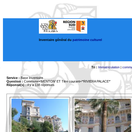
Inventaire général du
patrimoine culturel
Tri :
Immatriculation
|
comm
Service :
Base Inventaire
Question :
Commune='MENTON'
ET Titre courant='*RIVIERA PALACE*'
Réponse(s) :
il y a 138 réponses