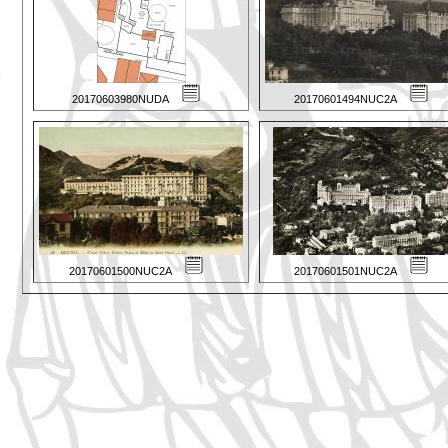
20170603980NUDA
20170601494NUC2A
20170601500NUC2A
20170601501NUC2A