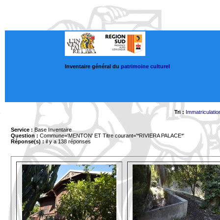
Inventaire général du
patrimoine culturel
Tri :
Immatriculatio
Service :
Base Inventaire
Question :
Commune='MENTON'
ET Titre courant='*RIVIERA PALACE*'
Réponse(s) :
il y a 138 réponses