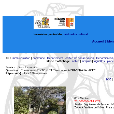
Inventaire général du
patrimoine culturel
Accueil |
Ident
Tri :
Immatriculation
|
commune
|
Département
|
édifice de conservation
|
Dénomination
Mode d'affichage
:
notice
|
simplifié
|
vignettes
|
planc
Service :
Base Inventaire
Question :
Commune='MENTON'
ET Titre courant='*RIVIERA PALACE*'
Réponse(s) :
il y a 138 réponses
1-35
|
06 - Menton
20160600648NUC2A
Jardin d'agrément de l'ancien hô
Zone à l'arrière de l'hôtel. Prise 