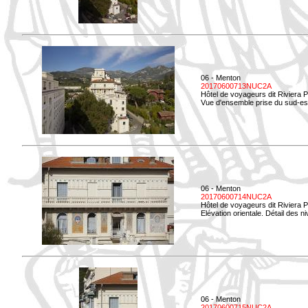
06 - Menton
20170600713NUC2A
Hôtel de voyageurs dit Riviera 
Vue d'ensemble prise du sud-est
06 - Menton
20170600714NUC2A
Hôtel de voyageurs dit Riviera 
Elévation orientale. Détail des n
06 - Menton
20170600715NUC2A