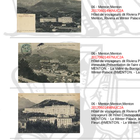
06 - Menton;Menton
20170601496NUC2A
Hôtel de voyageurs dit Riviera 
Menton, Riviera et Winter Palac
06 - Menton;Menton
20170601497NUC2A
Hôtel de voyageurs dit Riviera 
immeuble;Présentation de l'aire
MENTON. - La Vallée du Borrigo 
Winter-Palace.@MENTON. - La Val
06 - Menton;Menton;Menton
20170601498NUC2A
Hôtel de voyageurs dit Riviera 
voyageurs dit Hôtel Cosmopolita
MENTON. - Le Winter-Palace, le 
Fleuri.@MENTON. - Le Winter-Pal