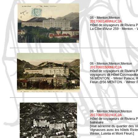
06 - Menton;Menton
20170601499NUC2A
Hôtel de voyageurs dit Riviera 
La Côte d'Azur 259 - Menton. -
06 - Menton;Menton;Menton
20170601500NUC2A
Hôtel de voyageurs dit Riviera 
voyageurs dit Hôtel Cosmopolita
56 MENTON. - Winter Palace, Ri
Fleuri.@56 MENTON. - Winter Pal
06 - Menton;Menton;Menton
20170601501NUC2A
Hôtel de voyageurs dit Riviera 
balnéaire
[Vue aérienne du quartier des Vi
Vignasses avec les hôtels Rivier
Winter, Lutetia et Mont Fleuri.]