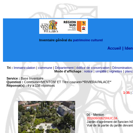
Inventaire général du
patrimoine culturel
Accueil |
Ident
Tri :
Immatriculation
|
commune
|
Département
|
édifice de conservation
|
Dénomination
Mode d'affichage
:
notice
|
simplifié
|
vignettes
|
planc
Service :
Base Inventaire
Question :
Commune='MENTON'
ET Titre courant='*RIVIERA PALACE*'
Réponse(s) :
il y a 138 réponses
1-35
|
06 - Menton
20160600625NUC2A
Jardin d'agrément de l'ancien hô
Vue de la partie du jardin devant 