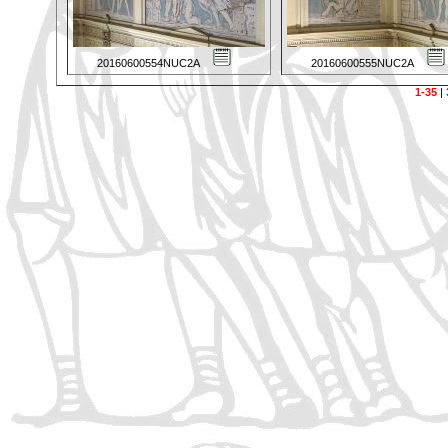
20160600554NUC2A
20160600555NUC2A
1-35
|