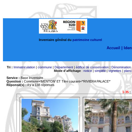
Inventaire général du
patrimoine culturel
Accueil |
Ident
Tri :
Immatriculation
|
commune
|
Département
|
édifice de conservation
|
Dénomination
Mode d'affichage
:
notice
|
simplifié
|
vignettes
|
planc
Service :
Base Inventaire
Question :
Commune='MENTON'
ET Titre courant='*RIVIERA PALACE*'
Réponse(s) :
il y a 138 réponses
1-35
|