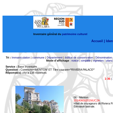
Inventaire général du
patrimoine culturel
Accueil |
Ident
Tri :
Immatriculation
|
commune
|
Département
|
édifice de conservation
|
Dénomination
Mode d'affichage
:
notice
|
simplifié
|
vignettes
|
planc
Service :
Base Inventaire
Question :
Commune='MENTON'
ET Titre courant='*RIVIERA PALACE*'
Réponse(s) :
il y a 138 réponses
1-35
|
06 - Menton
20140600201NUC2A
hôtel de voyageurs dit Riviera 
Elévation latérale.