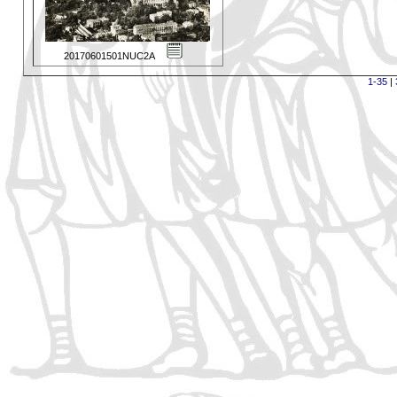
20170601501NUC2A
1-35
|