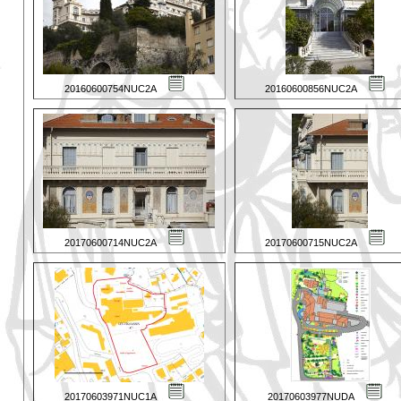
20160600754NUC2A
20160600856NUC2A
20170600714NUC2A
20170600715NUC2A
20170603971NUC1A
20170603977NUDA