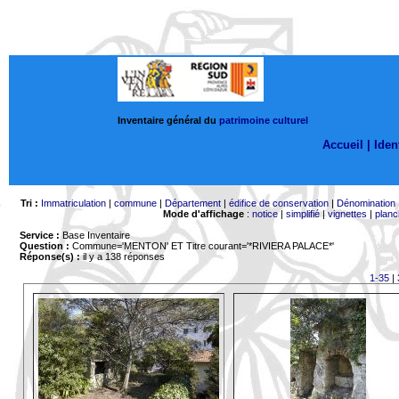
Inventaire général du
patrimoine culturel
Accueil |
Ident
Tri :
Immatriculation
|
commune
|
Département
|
édifice de conservation
|
Dénomination
Mode d'affichage
:
notice
|
simplifié
|
vignettes
|
planc
Service :
Base Inventaire
Question :
Commune='MENTON'
ET Titre courant='*RIVIERA PALACE*'
Réponse(s) :
il y a 138 réponses
1-35
|