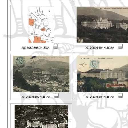
20170603980NUDA
20170601494NUC2A
20170601497NUC2A
20170601499NUC2A