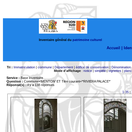
Inventaire général du
patrimoine culturel
Accueil |
Ident
Tri :
Immatriculation
|
commune
|
Département
|
édifice de conservation
|
Dénomination
Mode d'affichage
:
notice
|
simplifié
|
vignettes
|
planc
Service :
Base Inventaire
Question :
Commune='MENTON'
ET Titre courant='*RIVIERA PALACE*'
Réponse(s) :
il y a 138 réponses
1-35
|