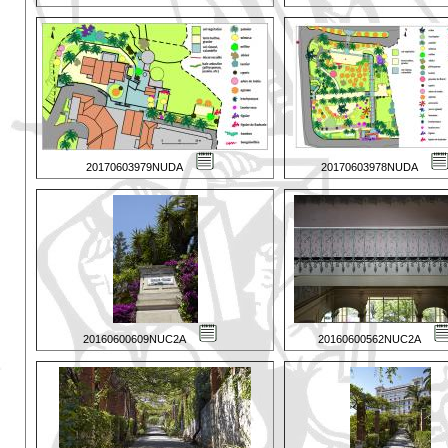
20170603979NUDA
20170603978NUDA
20160600609NUC2A
20160600562NUC2A