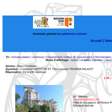
Inventaire général du
patrimoine culturel
Accueil |
Ident
Tri :
Immatriculation
|
commune
|
Département
|
édifice de conservation
|
Dénomination
Mode d'affichage
:
notice
|
simplifié
|
vignettes
|
planc
Service :
Base Inventaire
Question :
Commune='MENTON'
ET Titre courant='*RIVIERA PALACE*'
Réponse(s) :
il y a 138 réponses
1-35
|
06 - Menton
20140600201NUC2A
hôtel de voyageurs dit Riviera 
Elévation latérale.