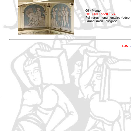
06 - Menton
20160600555NUC2A
Peintures monumentales (décor i
Grand salon : allégorie.
1-35
|