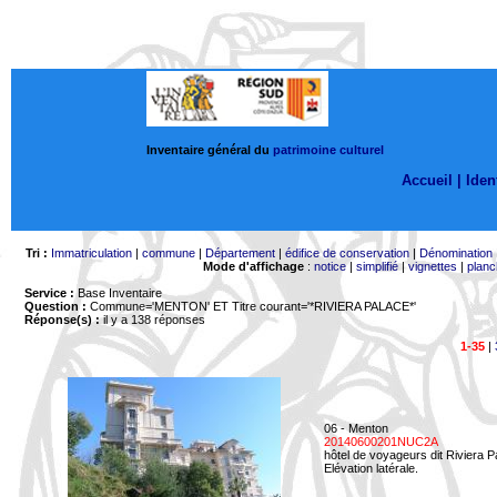
Inventaire général du
patrimoine culturel
Accueil |
Ident
Tri :
Immatriculation
|
commune
|
Département
|
édifice de conservation
|
Dénomination
Mode d'affichage
:
notice
|
simplifié
|
vignettes
|
planc
Service :
Base Inventaire
Question :
Commune='MENTON'
ET Titre courant='*RIVIERA PALACE*'
Réponse(s) :
il y a 138 réponses
1-35
|
06 - Menton
20140600201NUC2A
hôtel de voyageurs dit Riviera 
Elévation latérale.