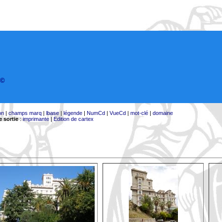
©
on
|
champs marq
|
lbase
|
légende
|
NumCd
|
VueCd
|
mot-clé
|
domaine
 sortie
:
imprimante
|
Edition de cartex