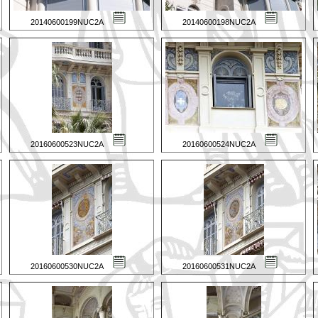
20140600199NUC2A
20140600198NUC2A
20160600523NUC2A
20160600524NUC2A
20160600530NUC2A
20160600531NUC2A