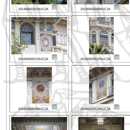
20140600201NUC2A
20140600200NUC2A
20160600521NUC2A
20160600522NUC2A
20160600528NUC2A
20160600529NUC2A