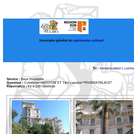
Inventaire général du
patrimoine culturel
Tri :
Immatriculation
|
comm
Service :
Base Inventaire
Question :
Commune='MENTON'
ET Titre courant='*RIVIERA PALACE*'
Réponse(s) :
il y a 138 réponses