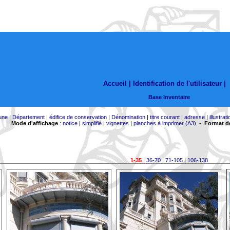
Accueil |
Identification de l'utilisateur
|
Base Inventaire
une
|
Département
|
édifice de conservation
|
Dénomination
|
titre courant
|
adresse
|
illustrati
Mode d'affichage
:
notice
|
simplifié
|
vignettes
|
planches à imprimer (A3)
-
Format de
1-35
|
36-70
|
71-105
|
106-138