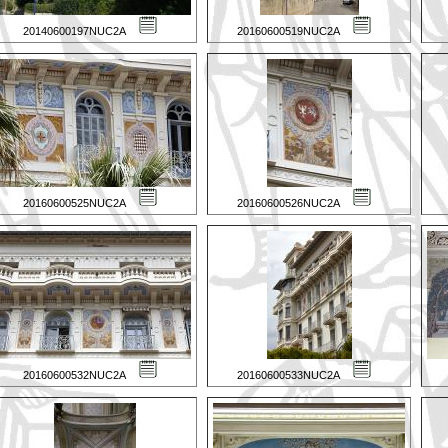
20140600197NUC2A
20160600519NUC2A
20160600525NUC2A
20160600526NUC2A
20160600532NUC2A
20160600533NUC2A