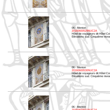
06 - Menton
20160600529NUC2A
Hôtel de voyageurs dit Hôtel Co
Elévations sud. Cinquième nivea
06 - Menton
20160600530NUC2A
Hôtel de voyageurs dit Hôtel Co
Elévations sud. Cinquième nive
06 - Menton
20160600531NUC2A