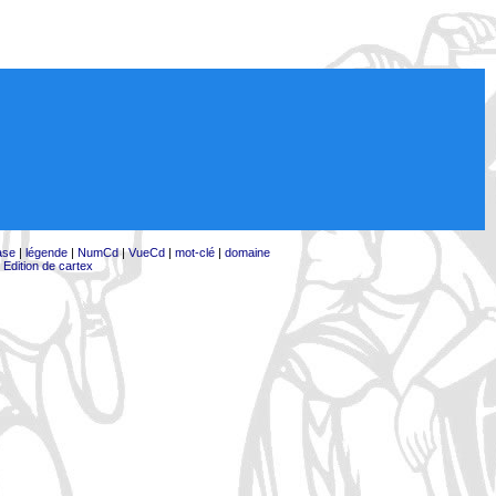
ase
|
légende
|
NumCd
|
VueCd
|
mot-clé
|
domaine
|
Edition de cartex