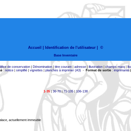
Accueil |
Identification de l'utilisateur
|
©
Base Inventaire
difice de conservation
|
Dénomination
|
titre courant
|
adresse
|
illustration
|
champs marq
|
lb
ge
:
notice
|
simplifié
|
vignettes
|
planches à imprimer (A3)
-
Format de sortie
:
imprimante
1-35
|
36-70
|
71-105
|
106-138
Palace, actuellement immeuble