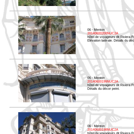
06 - Menton
20140600200NUC2A
hôtel de voyageurs dit Riviera 
Elévation latérale. Détails du déc
06 - Menton
20140600199NUC2A
hôtel de voyageurs dit Riviera 
Détails du décor peint.
06 - Menton
20140600198NUC2A
hôtel de voyageurs dit Riviera 