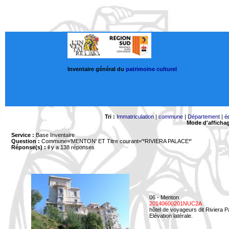
Inventaire général du
patrimoine culturel
Tri :
Immatriculation
|
commune
|
Département
|
é
Mode d'afficha
Service :
Base Inventaire
Question :
Commune='MENTON'
ET Titre courant='*RIVIERA PALACE*'
Réponse(s) :
il y a 138 réponses
06 - Menton
20140600201NUC2A
hôtel de voyageurs dit Riviera 
Elévation latérale.