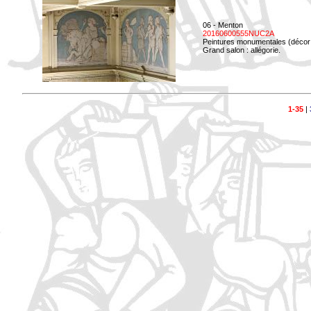
06 - Menton
20160600555NUC2A
Peintures monumentales (décor i
Grand salon : allégorie.
1-35
|