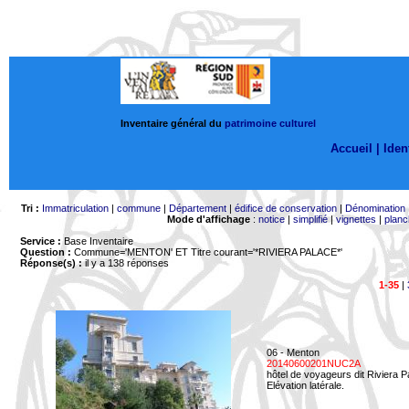
Inventaire général du
patrimoine culturel
Accueil |
Ident
Tri :
Immatriculation
|
commune
|
Département
|
édifice de conservation
|
Dénomination
Mode d'affichage
:
notice
|
simplifié
|
vignettes
|
planc
Service :
Base Inventaire
Question :
Commune='MENTON'
ET Titre courant='*RIVIERA PALACE*'
Réponse(s) :
il y a 138 réponses
1-35
|
06 - Menton
20140600201NUC2A
hôtel de voyageurs dit Riviera 
Elévation latérale.