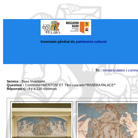
Inventaire général du
patrimoine culturel
Tri :
Immatriculation
|
comm
Service :
Base Inventaire
Question :
Commune='MENTON'
ET Titre courant='*RIVIERA PALACE*'
Réponse(s) :
il y a 138 réponses