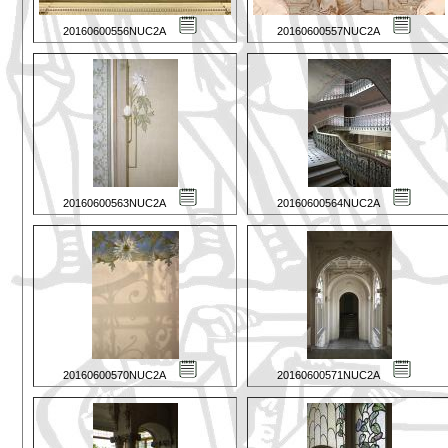
20160600556NUC2A
20160600557NUC2A
20160600563NUC2A
20160600564NUC2A
20160600570NUC2A
20160600571NUC2A