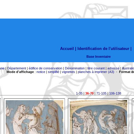
Accueil |
Identification de l'utilisateur
|
Base Inventaire
une
|
Département
|
édifice de conservation
|
Dénomination
|
titre courant
|
adresse
|
illustrati
Mode d'affichage
:
notice
|
simplifié
|
vignettes
|
planches à imprimer (A3)
-
Format de
1-35
|
36-70
|
71-105
|
106-138