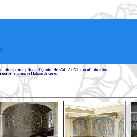
©
on
|
champs marq
|
lbase
|
légende
|
NumCd
|
VueCd
|
mot-clé
|
domaine
 sortie
:
imprimante
|
Edition de cartex