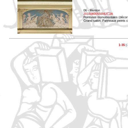
06 - Menton
20160600556NUC2A
Peintures monumentales (décor i
Grand salon. Panneaux peints co
1-35
|