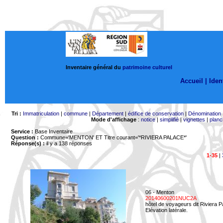
Inventaire général du
patrimoine culturel
Accueil |
Ident
Tri :
Immatriculation
|
commune
|
Département
|
édifice de conservation
|
Dénomination
Mode d'affichage
:
notice
|
simplifié
|
vignettes
|
planc
Service :
Base Inventaire
Question :
Commune='MENTON'
ET Titre courant='*RIVIERA PALACE*'
Réponse(s) :
il y a 138 réponses
1-35
|
06 - Menton
20140600201NUC2A
hôtel de voyageurs dit Riviera 
Elévation latérale.