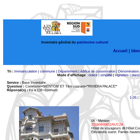
Inventaire général du
patrimoine culturel
Accueil |
Ident
Tri :
Immatriculation
|
commune
|
Département
|
édifice de conservation
|
Dénomination
Mode d'affichage
:
notice
|
simplifié
|
vignettes
|
planc
Service :
Base Inventaire
Question :
Commune='MENTON'
ET Titre courant='*RIVIERA PALACE*'
Réponse(s) :
il y a 138 réponses
1-35
|
06 - Menton
20160600611NUC2A
Hôtel de voyageurs dit Hôtel Co
Elévations ouest. Parties hautes