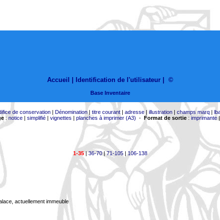
Accueil |
Identification de l'utilisateur
|
©
Base Inventaire
difice de conservation
|
Dénomination
|
titre courant
|
adresse
|
illustration
|
champs marq
|
lb
ge
:
notice
|
simplifié
|
vignettes
|
planches à imprimer (A3)
-
Format de sortie
:
imprimante
1-35
|
36-70
|
71-105
|
106-138
Palace, actuellement immeuble