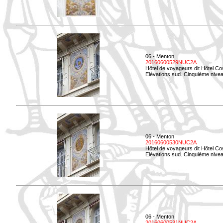
06 - Menton
20160600529NUC2A
Hôtel de voyageurs dit Hôtel Co
Elévations sud. Cinquième nivea
06 - Menton
20160600530NUC2A
Hôtel de voyageurs dit Hôtel Co
Elévations sud. Cinquième nive
06 - Menton
20160600531NUC2A