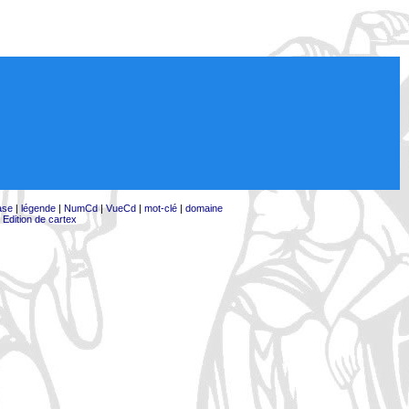
ase
|
légende
|
NumCd
|
VueCd
|
mot-clé
|
domaine
|
Edition de cartex