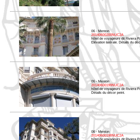
06 - Menton
20140600200NUC2A
hôtel de voyageurs dit Riviera 
Elévation latérale. Détails du déc
06 - Menton
20140600199NUC2A
hôtel de voyageurs dit Riviera 
Détails du décor peint.
06 - Menton
20140600198NUC2A
hôtel de voyageurs dit Riviera 