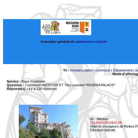
Inventaire général du
patrimoine culturel
Tri :
Immatriculation
|
commune
|
Département
|
é
Mode d'afficha
Service :
Base Inventaire
Question :
Commune='MENTON'
ET Titre courant='*RIVIERA PALACE*'
Réponse(s) :
il y a 138 réponses
06 - Menton
20140600201NUC2A
hôtel de voyageurs dit Riviera 
Elévation latérale.