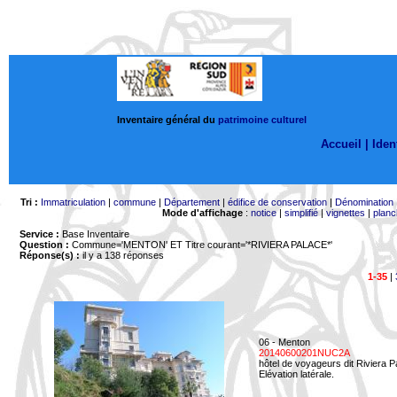
Inventaire général du
patrimoine culturel
Accueil |
Ident
Tri :
Immatriculation
|
commune
|
Département
|
édifice de conservation
|
Dénomination
Mode d'affichage
:
notice
|
simplifié
|
vignettes
|
planc
Service :
Base Inventaire
Question :
Commune='MENTON'
ET Titre courant='*RIVIERA PALACE*'
Réponse(s) :
il y a 138 réponses
1-35
|
06 - Menton
20140600201NUC2A
hôtel de voyageurs dit Riviera 
Elévation latérale.