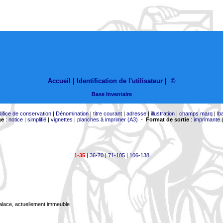
Accueil |
Identification de l'utilisateur
|
©
Base Inventaire
difice de conservation
|
Dénomination
|
titre courant
|
adresse
|
illustration
|
champs marq
|
lb
ge
:
notice
|
simplifié
|
vignettes
|
planches à imprimer (A3)
-
Format de sortie
:
imprimante
1-35
|
36-70
|
71-105
|
106-138
Palace, actuellement immeuble