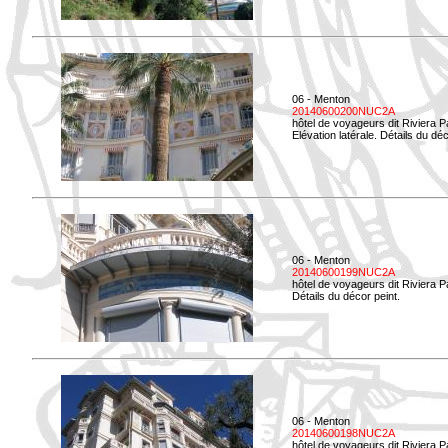
06 - Menton
20140600200NUC2A
hôtel de voyageurs dit Riviera 
Elévation latérale. Détails du déc
06 - Menton
20140600199NUC2A
hôtel de voyageurs dit Riviera 
Détails du décor peint.
06 - Menton
20140600198NUC2A
hôtel de voyageurs dit Riviera 