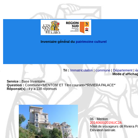
Inventaire général du
patrimoine culturel
Tri :
Immatriculation
|
commune
|
Département
|
é
Mode d'afficha
Service :
Base Inventaire
Question :
Commune='MENTON'
ET Titre courant='*RIVIERA PALACE*'
Réponse(s) :
il y a 138 réponses
06 - Menton
20140600201NUC2A
hôtel de voyageurs dit Riviera 
Elévation latérale.