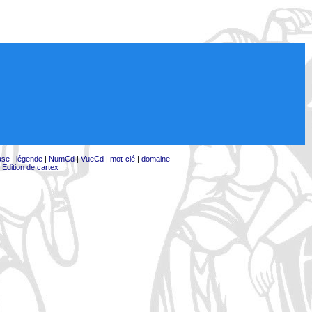
ase
|
légende
|
NumCd
|
VueCd
|
mot-clé
|
domaine
|
Edition de cartex