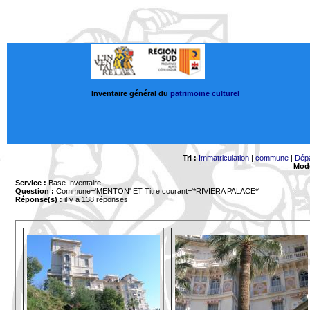
Inventaire général du
patrimoine culturel
Tri :
Immatriculation
|
commune
|
Dép
Mode
Service :
Base Inventaire
Question :
Commune='MENTON'
ET Titre courant='*RIVIERA PALACE*'
Réponse(s) :
il y a 138 réponses