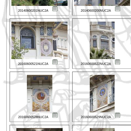
20140600201NUC2A
20140600200NUC2A
20160600521NUC2A
20160600522NUC2A
20160600528NUC2A
20160600529NUC2A