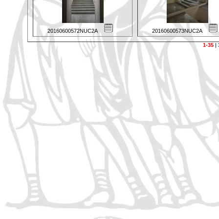
20160600572NUC2A
20160600573NUC2A
1-35
|