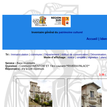
Inventaire général du
patrimoine culturel
Accueil |
Ident
Tri :
Immatriculation
|
commune
|
Département
|
édifice de conservation
|
Dénomination
Mode d'affichage
:
notice
|
simplifié
|
vignettes
|
planc
Service :
Base Inventaire
Question :
Commune='MENTON'
ET Titre courant='*RIVIERA PALACE*'
Réponse(s) :
il y a 138 réponses
1-35
|