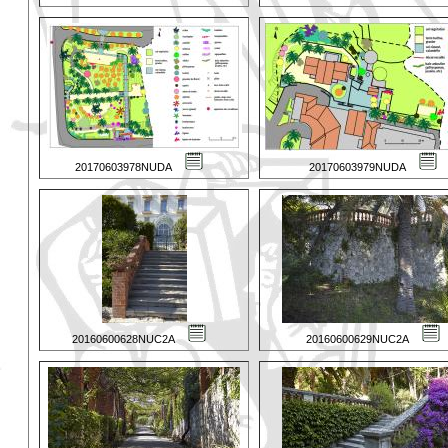
20170603978NUDA
20170603979NUDA
20160600628NUC2A
20160600629NUC2A