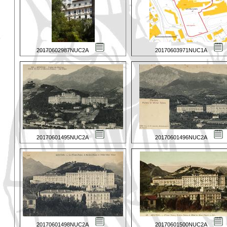
20170602987NUC2A
20170603971NUC1A
20170601495NUC2A
20170601496NUC2A
20170601498NUC2A
20170601500NUC2A