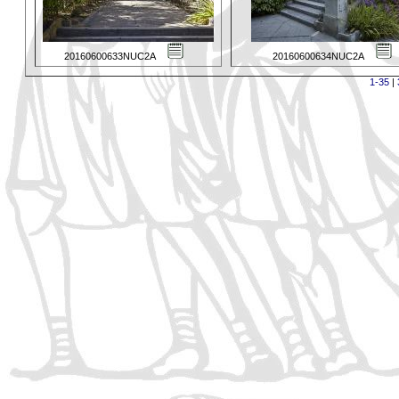
20160600633NUC2A
20160600634NUC2A
1-35
|