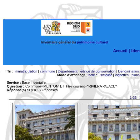
Inventaire général du
patrimoine culturel
Accueil |
Ident
Tri :
Immatriculation
|
commune
|
Département
|
édifice de conservation
|
Dénomination
Mode d'affichage
:
notice
|
simplifié
|
vignettes
|
planc
Service :
Base Inventaire
Question :
Commune='MENTON'
ET Titre courant='*RIVIERA PALACE*'
Réponse(s) :
il y a 138 réponses
1-35
|