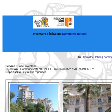
Inventaire général du
patrimoine culturel
Tri :
Immatriculation
|
comm
Service :
Base Inventaire
Question :
Commune='MENTON'
ET Titre courant='*RIVIERA PALACE*'
Réponse(s) :
il y a 138 réponses