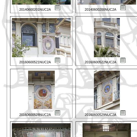
20140600201NUC2A
20140600200NUC2A
20160600521NUC2A
20160600522NUC2A
20160600528NUC2A
20160600529NUC2A