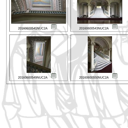
20160600541NUC2A
20160600543NUC2A
20160600549NUC2A
20160600550NUC2A