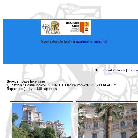
Inventaire général du
patrimoine culturel
Tri :
Immatriculation
|
comm
Service :
Base Inventaire
Question :
Commune='MENTON'
ET Titre courant='*RIVIERA PALACE*'
Réponse(s) :
il y a 138 réponses