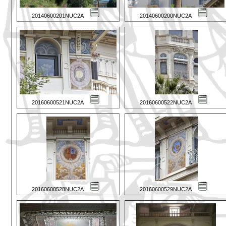
20140600201NUC2A
20140600200NUC2A
20160600521NUC2A
20160600522NUC2A
20160600528NUC2A
20160600529NUC2A