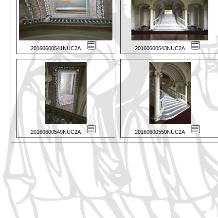
20160600541NUC2A
20160600543NUC2A
20160600549NUC2A
20160600550NUC2A