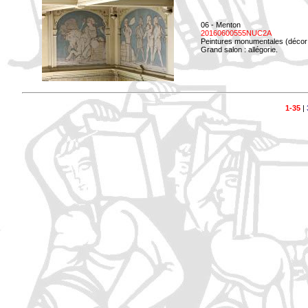
06 - Menton
20160600555NUC2A
Peintures monumentales (décor i
Grand salon : allégorie.
1-35
|