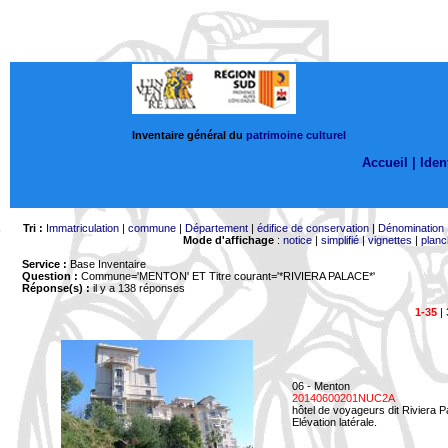
Inventaire général du
patrimoine culturel
Accueil |
Ident
Tri :
Immatriculation
|
commune
|
Département
|
édifice de conservation
|
Dénomination
Mode d'affichage
:
notice
|
simplifié
|
vignettes
|
planc
Service :
Base Inventaire
Question :
Commune='MENTON'
ET Titre courant='*RIVIERA PALACE*'
Réponse(s) :
il y a 138 réponses
1-35
|
06 - Menton
20140600201NUC2A
hôtel de voyageurs dit Riviera 
Elévation latérale.