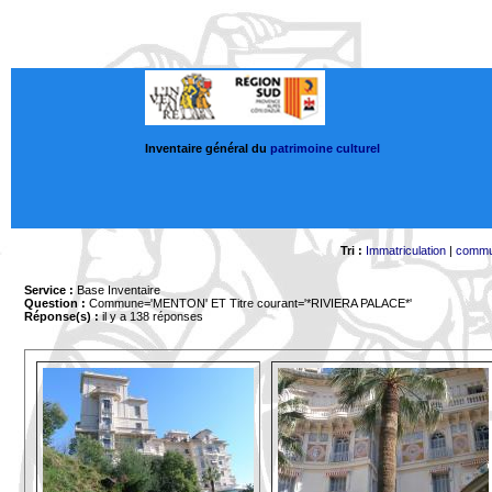
Inventaire général du
patrimoine culturel
Tri :
Immatriculation
|
comm
Service :
Base Inventaire
Question :
Commune='MENTON'
ET Titre courant='*RIVIERA PALACE*'
Réponse(s) :
il y a 138 réponses