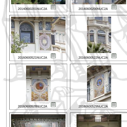
20140600201NUC2A
20140600200NUC2A
20160600521NUC2A
20160600522NUC2A
20160600528NUC2A
20160600529NUC2A