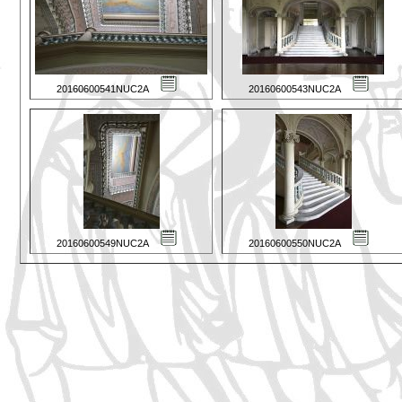
20160600541NUC2A
20160600543NUC2A
20160600549NUC2A
20160600550NUC2A