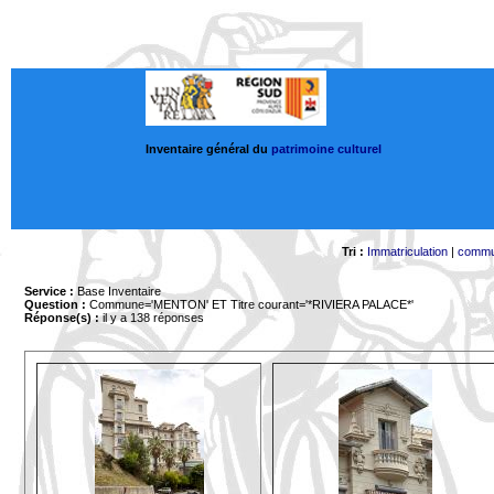
Inventaire général du
patrimoine culturel
Tri :
Immatriculation
|
comm
Service :
Base Inventaire
Question :
Commune='MENTON'
ET Titre courant='*RIVIERA PALACE*'
Réponse(s) :
il y a 138 réponses