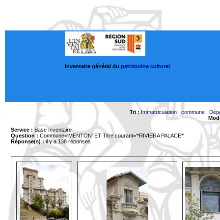
Inventaire général du
patrimoine culturel
Tri :
Immatriculation
|
commune
|
Dép
Mode
Service :
Base Inventaire
Question :
Commune='MENTON'
ET Titre courant='*RIVIERA PALACE*'
Réponse(s) :
il y a 138 réponses