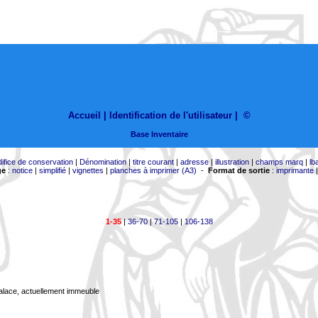
Accueil |
Identification de l'utilisateur
|
©
Base Inventaire
difice de conservation
|
Dénomination
|
titre courant
|
adresse
|
illustration
|
champs marq
|
lb
ge
:
notice
|
simplifié
|
vignettes
|
planches à imprimer (A3)
-
Format de sortie
:
imprimante
1-35
|
36-70
|
71-105
|
106-138
Palace, actuellement immeuble