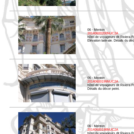
06 - Menton
20140600200NUC2A
hôtel de voyageurs dit Riviera 
Elévation latérale. Détails du déc
06 - Menton
20140600199NUC2A
hôtel de voyageurs dit Riviera 
Détails du décor peint.
06 - Menton
20140600198NUC2A
hôtel de voyageurs dit Riviera 