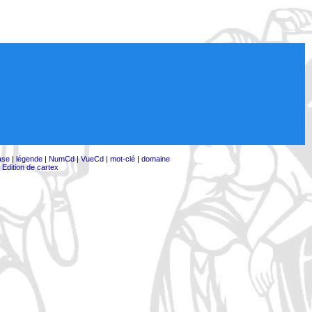
ase
|
légende
|
NumCd
|
VueCd
|
mot-clé
|
domaine
|
Edition de cartex