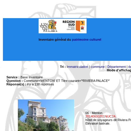
Inventaire général du
patrimoine culturel
Tri :
Immatriculation
|
commune
|
Département
|
é
Mode d'afficha
Service :
Base Inventaire
Question :
Commune='MENTON'
ET Titre courant='*RIVIERA PALACE*'
Réponse(s) :
il y a 138 réponses
06 - Menton
20140600201NUC2A
hôtel de voyageurs dit Riviera 
Elévation latérale.