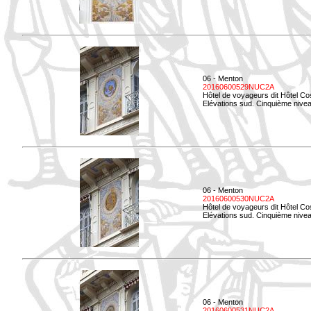
06 - Menton
20160600529NUC2A
Hôtel de voyageurs dit Hôtel Co
Elévations sud. Cinquième nivea
06 - Menton
20160600530NUC2A
Hôtel de voyageurs dit Hôtel Co
Elévations sud. Cinquième nive
06 - Menton
20160600531NUC2A