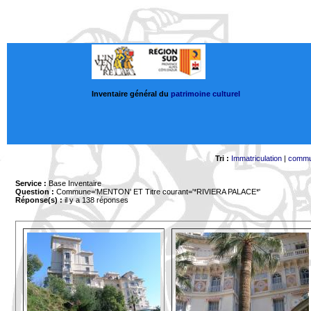
Inventaire général du
patrimoine culturel
Tri :
Immatriculation
|
comm
Service :
Base Inventaire
Question :
Commune='MENTON'
ET Titre courant='*RIVIERA PALACE*'
Réponse(s) :
il y a 138 réponses