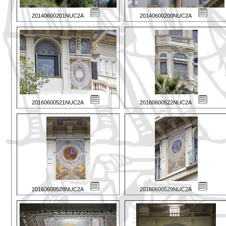
20140600201NUC2A
20140600200NUC2A
20160600521NUC2A
20160600522NUC2A
20160600528NUC2A
20160600529NUC2A