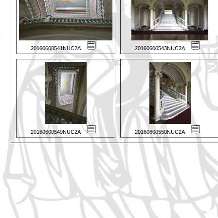
20160600541NUC2A
20160600543NUC2A
20160600549NUC2A
20160600550NUC2A