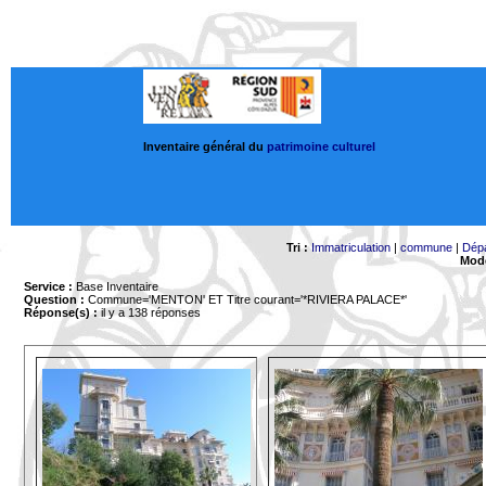
Inventaire général du
patrimoine culturel
Tri :
Immatriculation
|
commune
|
Dép
Mode
Service :
Base Inventaire
Question :
Commune='MENTON'
ET Titre courant='*RIVIERA PALACE*'
Réponse(s) :
il y a 138 réponses