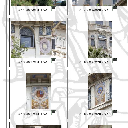
20140600201NUC2A
20140600200NUC2A
20160600521NUC2A
20160600522NUC2A
20160600528NUC2A
20160600529NUC2A