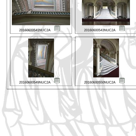
20160600541NUC2A
20160600543NUC2A
20160600549NUC2A
20160600550NUC2A