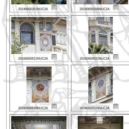
20140600201NUC2A
20140600200NUC2A
20160600521NUC2A
20160600522NUC2A
20160600528NUC2A
20160600529NUC2A