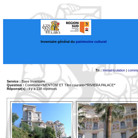
Inventaire général du
patrimoine culturel
Tri :
Immatriculation
|
comm
Service :
Base Inventaire
Question :
Commune='MENTON'
ET Titre courant='*RIVIERA PALACE*'
Réponse(s) :
il y a 138 réponses