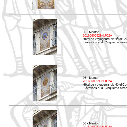
06 - Menton
20160600529NUC2A
Hôtel de voyageurs dit Hôtel Co
Elévations sud. Cinquième nivea
06 - Menton
20160600530NUC2A
Hôtel de voyageurs dit Hôtel Co
Elévations sud. Cinquième nive
06 - Menton
20160600531NUC2A