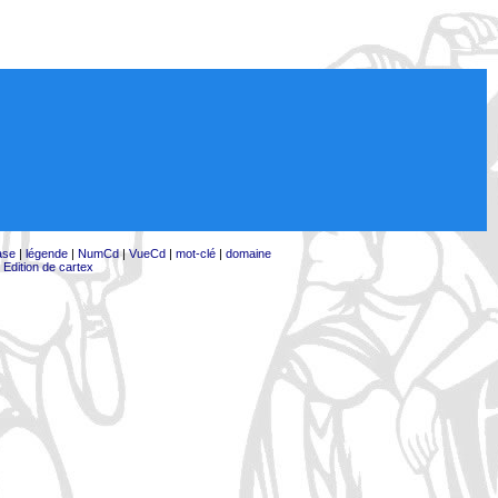
ase
|
légende
|
NumCd
|
VueCd
|
mot-clé
|
domaine
|
Edition de cartex