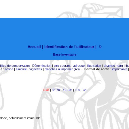
Accueil |
Identification de l'utilisateur
|
©
Base Inventaire
difice de conservation
|
Dénomination
|
titre courant
|
adresse
|
illustration
|
champs marq
|
lb
ge
:
notice
|
simplifié
|
vignettes
|
planches à imprimer (A3)
-
Format de sortie
:
imprimante
1-35
|
36-70
|
71-105
|
106-138
Palace, actuellement immeuble