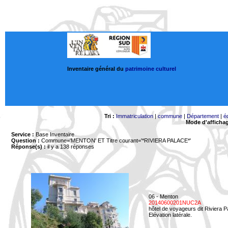
Inventaire général du
patrimoine culturel
Tri :
Immatriculation
|
commune
|
Département
|
é
Mode d'afficha
Service :
Base Inventaire
Question :
Commune='MENTON'
ET Titre courant='*RIVIERA PALACE*'
Réponse(s) :
il y a 138 réponses
06 - Menton
20140600201NUC2A
hôtel de voyageurs dit Riviera 
Elévation latérale.