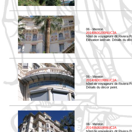
06 - Menton
20140600200NUC2A
hôtel de voyageurs dit Riviera 
Elévation latérale. Détails du déc
06 - Menton
20140600199NUC2A
hôtel de voyageurs dit Riviera 
Détails du décor peint.
06 - Menton
20140600198NUC2A
hôtel de voyageurs dit Riviera 