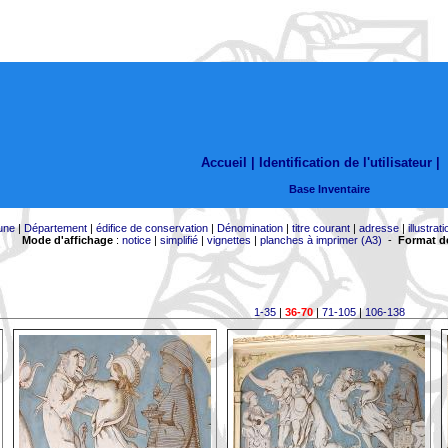
Accueil |
Identification de l'utilisateur
|
Base Inventaire
une
|
Département
|
édifice de conservation
|
Dénomination
|
titre courant
|
adresse
|
illustrati
Mode d'affichage
:
notice
|
simplifié
|
vignettes
|
planches à imprimer (A3)
-
Format de
1-35
|
36-70
|
71-105
|
106-138