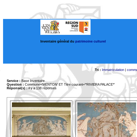
Inventaire général du
patrimoine culturel
Tri :
Immatriculation
|
comm
Service :
Base Inventaire
Question :
Commune='MENTON'
ET Titre courant='*RIVIERA PALACE*'
Réponse(s) :
il y a 138 réponses