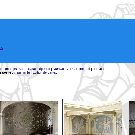
©
on
|
champs marq
|
lbase
|
légende
|
NumCd
|
VueCd
|
mot-clé
|
domaine
 sortie
:
imprimante
|
Edition de cartex