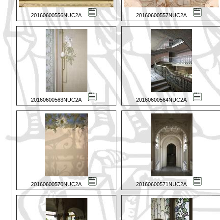
20160600556NUC2A
20160600557NUC2A
20160600563NUC2A
20160600564NUC2A
20160600570NUC2A
20160600571NUC2A